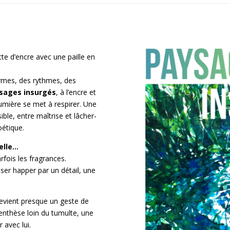
tte d’encre avec une paille en
rmes, des rythmes, des
sages insurgés
, à l’encre et
 lumière se met à respirer. Une
sible, entre maîtrise et lâcher-
oétique.
elle…
fois les fragrances.
sser happer par un détail, une
devient presque un geste de
renthèse loin du tumulte, une
 avec lui.