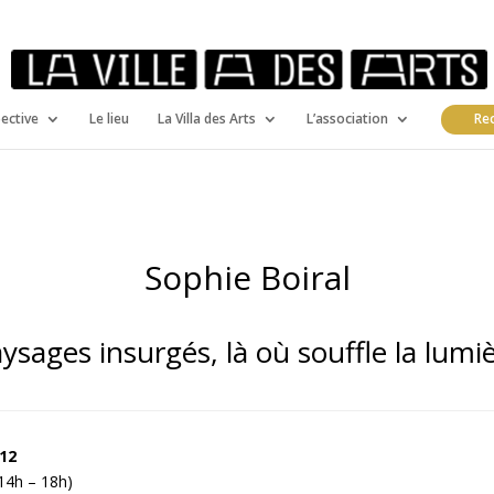
pective
Le lieu
La Villa des Arts
L’association
Rec
Sophie Boiral
ysages insurgés, là où souffle la lumi
.12
14h – 18h)