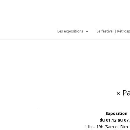
/*icones newtab*/
Les expositions
Le festival | Rétros
« Pa
Exposition
du 01.12 au 07
11h – 19h (Sam et Dim 