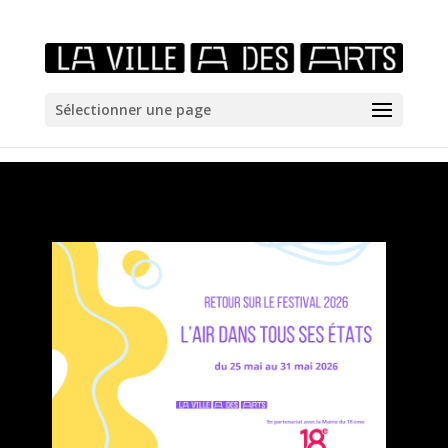
/*icones newtab*/
Sélectionner une page