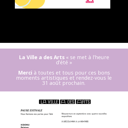
La Ville a des Arts
« se met à l’heure
d’été »
Merci
à toutes et tous pour ces bons
moments artistiques et rendez-vous le
31 août prochain.