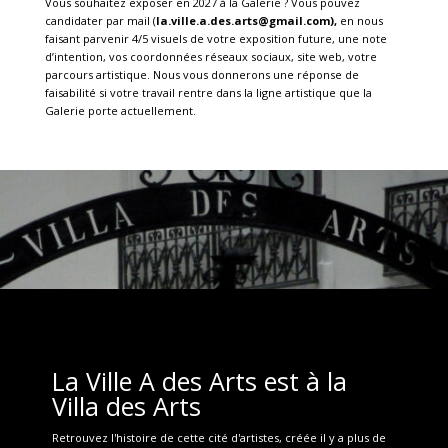
Vous souhaitez exposer en 2027 à la Galerie ? Vous pouvez
candidater par mail (
la.ville.a.des.arts@gmail.com),
en nous
faisant parvenir 4/5 visuels de votre exposition future, une note
d’intention, vos coordonnées réseaux sociaux, site web, votre
parcours artistique. Nous vous donnerons une réponse de
faisabilité si votre travail rentre dans la ligne artistique que la
Galerie porte actuellement.
La Ville A des Arts est à la
Villa des Arts
Retrouvez l'histoire de cette cité d'artistes, créée il y a plus de