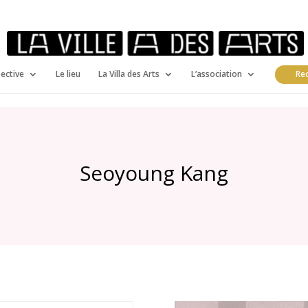
pective
Le lieu
La Villa des Arts
L’association
Rec
Seoyoung Kang