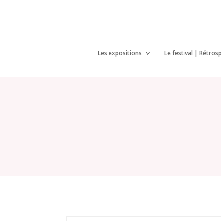
/*icones newtab*/
Les expositions
Le festival | Rétros