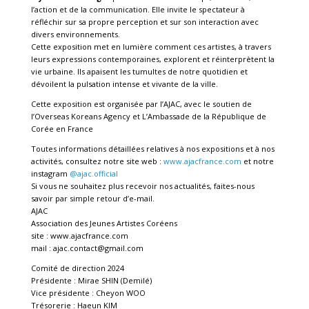
l’action et de la communication. Elle invite le spectateur à
réfléchir sur sa propre perception et sur son interaction avec
divers environnements.
Cette exposition met en lumière comment ces artistes, à travers
leurs expressions contemporaines, explorent et réinterprètent la
vie urbaine. Ils apaisent les tumultes de notre quotidien et
dévoilent la pulsation intense et vivante de la ville.
Cette exposition est organisée par l’AJAC, avec le soutien de
l’Overseas Koreans Agency et L’Ambassade de la République de
Corée en France
Toutes informations détaillées relatives à nos expositions et à nos
activités, consultez notre site web :
www.ajacfrance.com
et notre
instagram
@ajac.official
Si vous ne souhaitez plus recevoir nos actualités, faites-nous
savoir par simple retour d’e-mail.
AJAC
Association des Jeunes Artistes Coréens
site : www.ajacfrance.com
mail : ajac.contact@gmail.com
Comité de direction 2024
Présidente : Mirae SHIN (Demilé)
Vice présidente : Cheyon WOO
Trésorerie : Haeun KIM