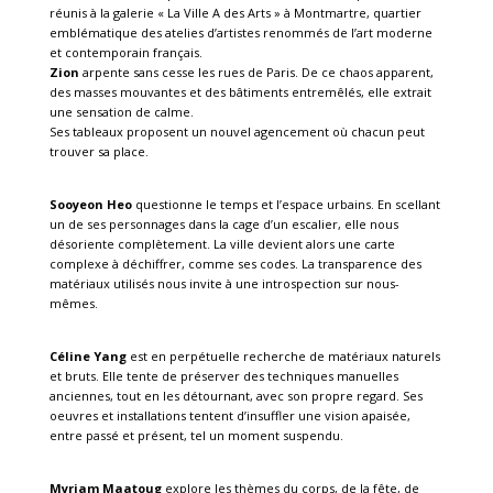
réunis à la galerie « La Ville A des Arts » à Montmartre, quartier
emblématique des atelies d’artistes renommés de l’art moderne
et contemporain français.
Zion
arpente sans cesse les rues de Paris. De ce chaos apparent,
des masses mouvantes et des bâtiments entremêlés, elle extrait
une sensation de calme.
Ses tableaux proposent un nouvel agencement où chacun peut
trouver sa place.
Sooyeon Heo
questionne le temps et l’espace urbains. En scellant
un de ses personnages dans la cage d’un escalier, elle nous
désoriente complètement. La ville devient alors une carte
complexe à déchiffrer, comme ses codes. La transparence des
matériaux utilisés nous invite à une introspection sur nous-
mêmes.
Céline Yang
est en perpétuelle recherche de matériaux naturels
et bruts. Elle tente de préserver des techniques manuelles
anciennes, tout en les détournant, avec son propre regard. Ses
oeuvres et installations tentent d’insuffler une vision apaisée,
entre passé et présent, tel un moment suspendu.
Myriam Maatoug
explore les thèmes du corps, de la fête, de