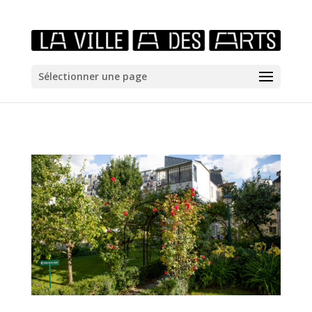
/*icones newtab*/
Sélectionner une page