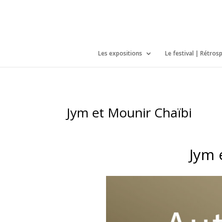
/*icones newtab*/
Les expositions
Le festival | Rétros
Jym et Mounir Chaïbi
Jym 