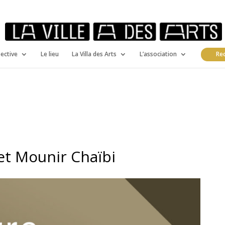
pective
Le lieu
La Villa des Arts
L’association
Rec
et Mounir Chaïbi