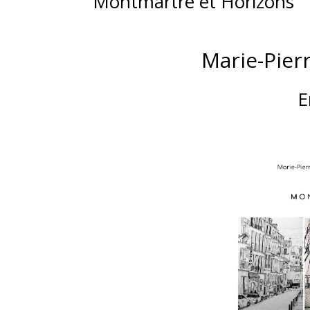
Montmartre et Horizons
Marie-Pierr
E