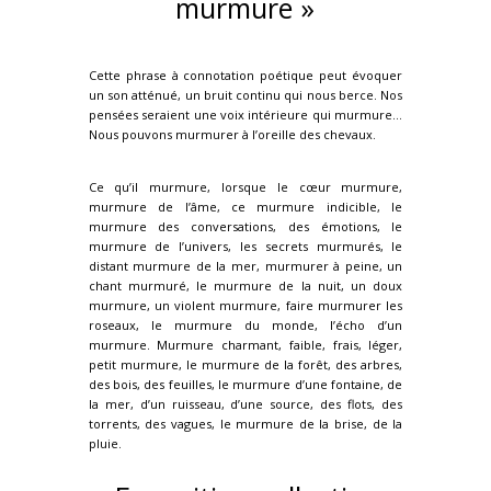
murmure »
Cette phrase à connotation poétique peut évoquer
un son atténué, un bruit continu qui nous berce. Nos
pensées seraient une voix intérieure qui murmure…
Nous pouvons murmurer à l’oreille des chevaux.
Ce qu’il murmure, lorsque le cœur murmure,
murmure de l’âme, ce murmure indicible, le
murmure des conversations, des émotions, le
murmure de l’univers, les secrets murmurés, le
distant murmure de la mer, murmurer à peine, un
chant murmuré, le murmure de la nuit, un doux
murmure, un violent murmure, faire murmurer les
roseaux, le murmure du monde, l’écho d’un
murmure. Murmure charmant, faible, frais, léger,
petit murmure, le murmure de la forêt, des arbres,
des bois, des feuilles, le murmure d’une fontaine, de
la mer, d’un ruisseau, d’une source, des flots, des
torrents, des vagues, le murmure de la brise, de la
pluie.