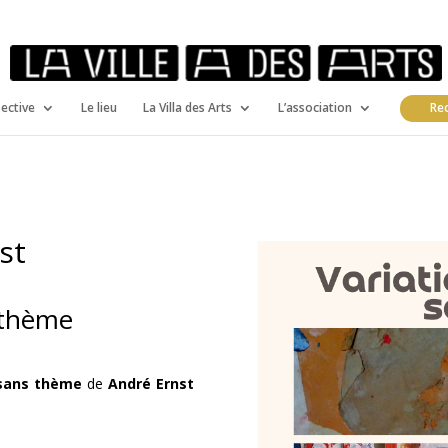
pective
Le lieu
La Villa des Arts
L’association
Rec
st
 thème
 sans thème
de
André Ernst