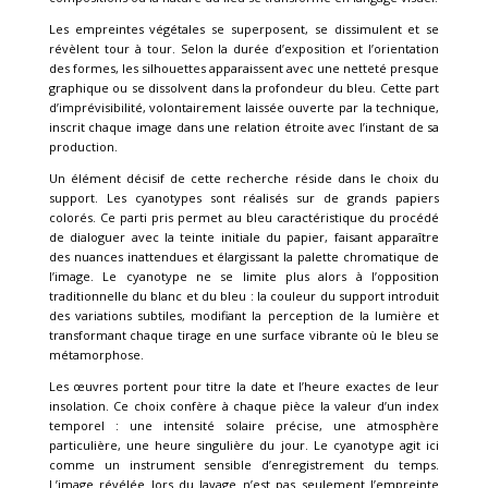
Les empreintes végétales se superposent, se dissimulent et se
révèlent tour à tour. Selon la durée d’exposition et l’orientation
des formes, les silhouettes apparaissent avec une netteté presque
graphique ou se dissolvent dans la profondeur du bleu. Cette part
d’imprévisibilité, volontairement laissée ouverte par la technique,
inscrit chaque image dans une relation étroite avec l’instant de sa
production.
Un élément décisif de cette recherche réside dans le choix du
support. Les cyanotypes sont réalisés sur de grands papiers
colorés. Ce parti pris permet au bleu caractéristique du procédé
de dialoguer avec la teinte initiale du papier, faisant apparaître
des nuances inattendues et élargissant la palette chromatique de
l’image. Le cyanotype ne se limite plus alors à l’opposition
traditionnelle du blanc et du bleu : la couleur du support introduit
des variations subtiles, modifiant la perception de la lumière et
transformant chaque tirage en une surface vibrante où le bleu se
métamorphose.
Les œuvres portent pour titre la date et l’heure exactes de leur
insolation. Ce choix confère à chaque pièce la valeur d’un index
temporel : une intensité solaire précise, une atmosphère
particulière, une heure singulière du jour. Le cyanotype agit ici
comme un instrument sensible d’enregistrement du temps.
L’image révélée lors du lavage n’est pas seulement l’empreinte