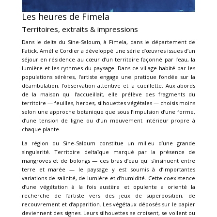
Les heures de Fimela
Territoires, extraits & impressions
Dans le delta du Sine-Saloum, à Fimela, dans le département de
Fatick, Amélie Cordier a développé une série d’œuvres issues d’un
séjour en résidence au cœur d’un territoire façonné par l’eau, la
lumière et les rythmes du paysage. Dans ce village habité par les
populations sérères, l’artiste engage une pratique fondée sur la
déambulation, l’observation attentive et la cueillette. Aux abords
de la maison qui l’accueillait, elle prélève des fragments du
territoire — feuilles, herbes, silhouettes végétales — choisis moins
selon une approche botanique que sous l’impulsion d’une forme,
d’une tension de ligne ou d’un mouvement intérieur propre à
chaque plante.
La région du Sine-Saloum constitue un milieu d’une grande
singularité. Territoire deltaïque marqué par la présence de
mangroves et de bolongs — ces bras d’eau qui s’insinuent entre
terre et marée — le paysage y est soumis à d’importantes
variations de salinité, de lumière et d’humidité. Cette coexistence
d’une végétation à la fois austère et opulente a orienté la
recherche de l’artiste vers des jeux de superposition, de
recouvrement et d’apparition. Les végétaux déposés sur le papier
deviennent des signes. Leurs silhouettes se croisent, se voilent ou