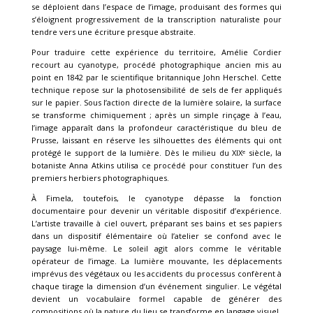
se déploient dans l’espace de l’image, produisant des formes qui
s’éloignent progressivement de la transcription naturaliste pour
tendre vers une écriture presque abstraite.
Pour traduire cette expérience du territoire, Amélie Cordier
recourt au cyanotype, procédé photographique ancien mis au
point en 1842 par le scientifique britannique John Herschel. Cette
technique repose sur la photosensibilité de sels de fer appliqués
sur le papier. Sous l’action directe de la lumière solaire, la surface
se transforme chimiquement ; après un simple rinçage à l’eau,
l’image apparaît dans la profondeur caractéristique du bleu de
Prusse, laissant en réserve les silhouettes des éléments qui ont
protégé le support de la lumière. Dès le milieu du XIXᵉ siècle, la
botaniste Anna Atkins utilisa ce procédé pour constituer l’un des
premiers herbiers photographiques.
À Fimela, toutefois, le cyanotype dépasse la fonction
documentaire pour devenir un véritable dispositif d’expérience.
L’artiste travaille à ciel ouvert, préparant ses bains et ses papiers
dans un dispositif élémentaire où l’atelier se confond avec le
paysage lui-même. Le soleil agit alors comme le véritable
opérateur de l’image. La lumière mouvante, les déplacements
imprévus des végétaux ou les accidents du processus confèrent à
chaque tirage la dimension d’un événement singulier. Le végétal
devient un vocabulaire formel capable de générer des
compositions où la nature du lieu se transforme en langage visuel.